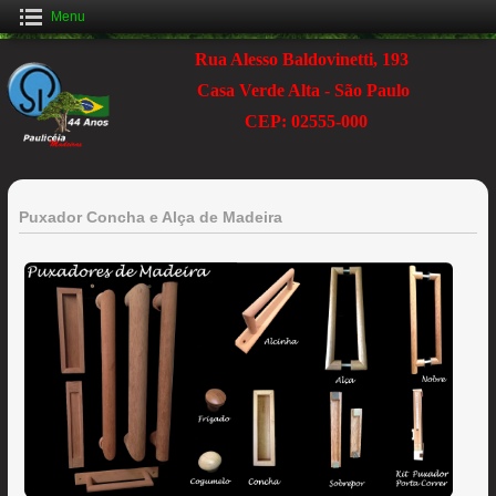
Menu
Rua Alesso Baldovinetti, 193
Casa Verde Alta - São Paulo
CEP: 02555-000
Puxador Concha e Alça de Madeira