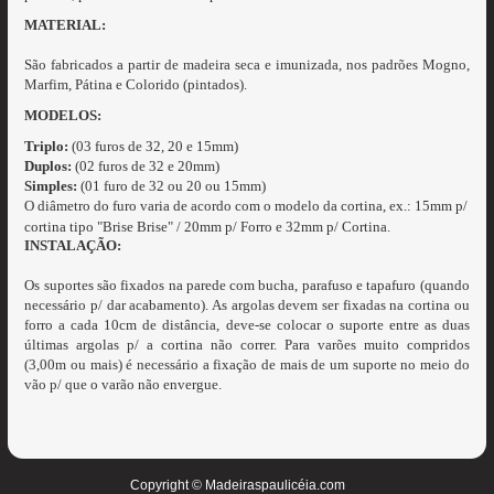
MATERIAL:
São fabricados a partir de madeira seca e imunizada, nos padrões Mogno,
Marfim, Pátina e Colorido (pintados).
MODELOS:
Triplo:
(03 furos de 32, 20 e 15mm)
Duplos:
(02 furos de 32 e 20mm)
Simples:
(01 furo de 32 ou 20 ou 15mm)
O diâmetro do furo varia de acordo com o modelo da cortina, ex.: 15mm p/
cortina tipo "Brise Brise" / 20mm p/ Forro e 32mm p/ Cortina.
INSTALAÇÃO:
Os suportes são fixados na parede com bucha, parafuso e tapafuro (quando
necessário p/ dar acabamento). As argolas devem ser fixadas na cortina ou
forro a cada 10cm de distância, deve-se colocar o suporte entre as duas
últimas argolas p/ a cortina não correr. Para varões muito compridos
(3,00m ou mais) é necessário a fixação de mais de um suporte no meio do
vão p/ que o varão não envergue.
Copyright © Madeiraspaulicéia.com