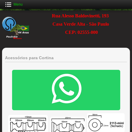
Menu
Rua Alesso Baldovinetti, 193
Casa Verde Alta - São Paulo
CEP: 02555-000
Acessórios para Cortina